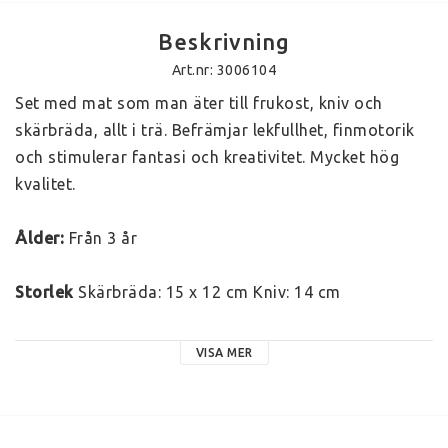
Beskrivning
Art.nr: 3006104
Set med mat som man äter till frukost, kniv och 
skärbräda, allt i trä. Befrämjar lekfullhet, finmotorik 
och stimulerar fantasi och kreativitet. Mycket hög 
kvalitet.
Ålder:
 Från 3 år
Storlek
 Skärbräda: 15 x 12 cm Kniv: 14 cm 
Material:
 Tillverkad av FSC certifierat trä inom EU. 
VISA MER
Mycket hög kvalitet, tillverkat av litet företag med 
öga för leksakernas detaljer och känsla för det 
handgjorda.