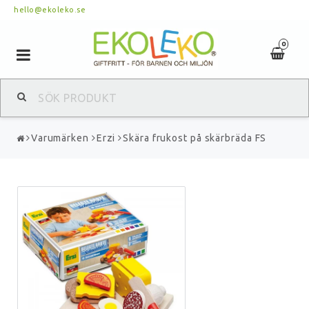
hello@ekoleko.se
0
Toggle
navigation
Varumärken
Erzi
Skära frukost på skärbräda FS