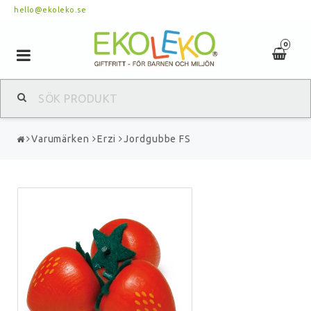
hello@ekoleko.se
0
Toggle
navigation
Varumärken
Erzi
Jordgubbe FS