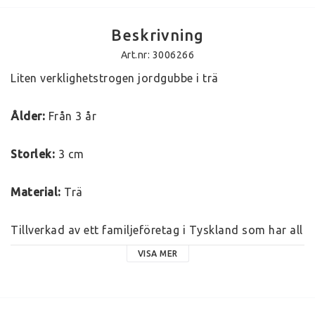
Beskrivning
Art.nr: 3006266
Liten verklighetstrogen jordgubbe i trä
Ålder:
 Från 3 år 
Storlek:
 3 cm
Material:
 Trä
Tillverkad av ett familjeföretag i Tyskland som har all 
sin tillverkning lokalt. De har en lång tradition av att 
VISA MER
tillverka leksaker av naturmaterial och ett starkt team 
av kompetent personal garanterar en felfri produkt. 
De har genomgående ett starkt miljötänk i sin 