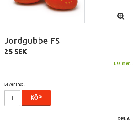
Jordgubbe FS
25 SEK
Läs mer...
Leverans:
.
KÖP
DELA